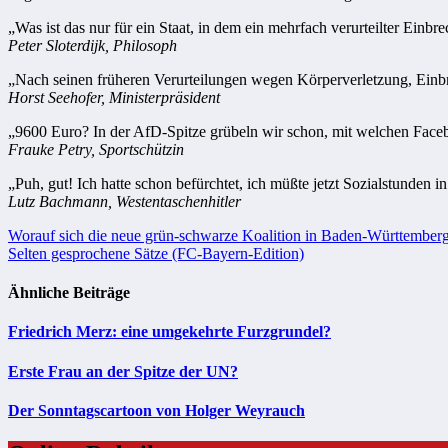
„Was ist das nur für ein Staat, in dem ein mehrfach verurteilter Ein
Peter Sloterdijk, Philosoph
„Nach seinen früheren Verurteilungen wegen Körperverletzung, Einbru
Horst Seehofer, Ministerpräsident
„9600 Euro? In der AfD-Spitze grübeln wir schon, mit welchen Facebo
Frauke Petry, Sportschützin
„Puh, gut! Ich hatte schon befürchtet, ich müßte jetzt Sozialstunden i
Lutz Bachmann, Westentaschenhitler
Beitragsnavigation
Worauf sich die neue grün-schwarze Koalition in Baden-Württemberg 
Selten gesprochene Sätze (FC-Bayern-Edition)
Ähnliche Beiträge
Friedrich Merz: eine umgekehrte Furzgrundel?
Erste Frau an der Spitze der UN?
Der Sonntagscartoon von Holger Weyrauch