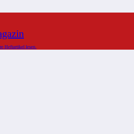
agazin
 Heftartikel lesen.