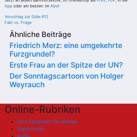
Jetzt an jedem Bahnhofskiosk, im Onlineshop als
Print
,
PDF
, in der
App
oder am besten: im
Abo
!
Beitragsnavigation
Vorschlag zur Güte #12
Fakt vs. Frage
Ähnliche Beiträge
Friedrich Merz: eine umgekehrte
Furzgrundel?
Erste Frau an der Spitze der UN?
Der Sonntagscartoon von Holger
Weyrauch
Online-Rubriken
Vom Fachmann für Kenner
Humorkritik
Audio