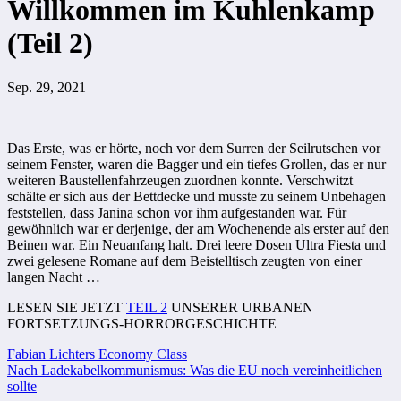
Willkommen im Kuhlenkamp
(Teil 2)
Sep. 29, 2021
Das Erste, was er hörte, noch vor dem Surren der Seilrutschen vor
seinem Fenster, waren die Bagger und ein tiefes Grollen, das er nur
weiteren Baustellenfahrzeugen zuordnen konnte. Verschwitzt
schälte er sich aus der Bettdecke und musste zu seinem Unbehagen
feststellen, dass Janina schon vor ihm aufgestanden war. Für
gewöhnlich war er derjenige, der am Wochenende als erster auf den
Beinen war. Ein Neuanfang halt. Drei leere Dosen Ultra Fiesta und
zwei gelesene Romane auf dem Beistelltisch zeugten von einer
langen Nacht …
LESEN SIE JETZT
TEIL 2
UNSERER URBANEN
FORTSETZUNGS-HORRORGESCHICHTE
Beitragsnavigation
Fabian Lichters Economy Class
Nach Ladekabelkommunismus: Was die EU noch vereinheitlichen
sollte