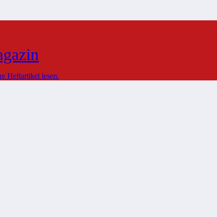
agazin
 Heftartikel lesen.