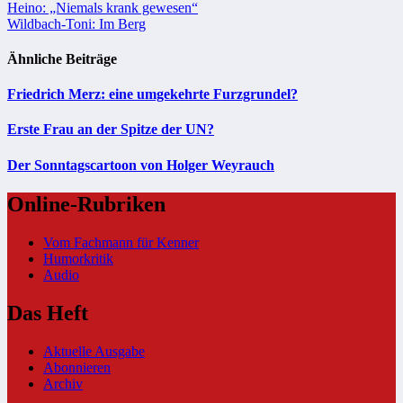
Beitragsnavigation
Heino: „Niemals krank gewesen“
Wildbach-Toni: Im Berg
Ähnliche Beiträge
Friedrich Merz: eine umgekehrte Furzgrundel?
Erste Frau an der Spitze der UN?
Der Sonntagscartoon von Holger Weyrauch
Online-Rubriken
Vom Fachmann für Kenner
Humorkritik
Audio
Das Heft
Aktuelle Ausgabe
Abonnieren
Archiv