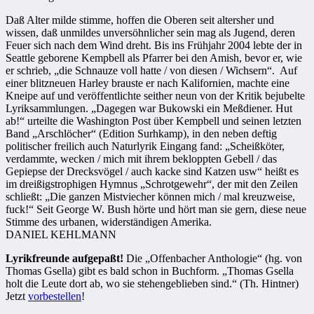
Daß Alter milde stimme, hoffen die Oberen seit altersher und
wissen, daß unmildes unversöhnlicher sein mag als Jugend, deren
Feuer sich nach dem Wind dreht. Bis ins Frühjahr 2004 lebte der in
Seattle geborene Kempbell als Pfarrer bei den Amish, bevor er, wie
er schrieb, „die Schnauze voll hatte / von diesen / Wichsern“. Auf
einer blitzneuen Harley brauste er nach Kalifornien, machte eine
Kneipe auf und veröffentlichte seither neun von der Kritik bejubelte
Lyriksammlungen. „Dagegen war Bukowski ein Meßdiener. Hut
ab!“ urteilte die Washington Post über Kempbell und seinen letzten
Band „Arschlöcher“ (Edition Surhkamp), in den neben deftig
politischer freilich auch Naturlyrik Eingang fand: „Scheißköter,
verdammte, wecken / mich mit ihrem bekloppten Gebell / das
Gepiepse der Drecksvögel / auch kacke sind Katzen usw“ heißt es
im dreißigstrophigen Hymnus „Schrotgewehr“, der mit den Zeilen
schließt: „Die ganzen Mistviecher können mich / mal kreuzweise,
fuck!“ Seit George W. Bush hörte und hört man sie gern, diese neue
Stimme des urbanen, widerständigen Amerika.
DANIEL KEHLMANN
Lyrikfreunde aufgepaßt!
Die „Offenbacher Anthologie“ (hg. von
Thomas Gsella) gibt es bald schon in Buchform. „Thomas Gsella
holt die Leute dort ab, wo sie stehengeblieben sind.“ (Th. Hintner
)
Jetzt
vorbestellen
!