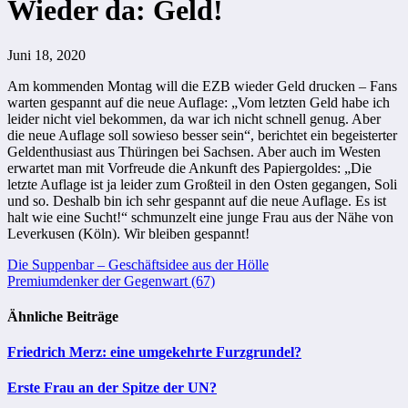
Wieder da: Geld!
Juni 18, 2020
Am kommenden Montag will die EZB wieder Geld drucken – Fans
warten gespannt auf die neue Auflage: „Vom letzten Geld habe ich
leider nicht viel bekommen, da war ich nicht schnell genug. Aber
die neue Auflage soll sowieso besser sein“, berichtet ein begeisterter
Geldenthusiast aus Thüringen bei Sachsen. Aber auch im Westen
erwartet man mit Vorfreude die Ankunft des Papiergoldes: „Die
letzte Auflage ist ja leider zum Großteil in den Osten gegangen, Soli
und so. Deshalb bin ich sehr gespannt auf die neue Auflage. Es ist
halt wie eine Sucht!“ schmunzelt eine junge Frau aus der Nähe von
Leverkusen (Köln). Wir bleiben gespannt!
Beitragsnavigation
Die Suppenbar – Geschäftsidee aus der Hölle
Premiumdenker der Gegenwart (67)
Ähnliche Beiträge
Friedrich Merz: eine umgekehrte Furzgrundel?
Erste Frau an der Spitze der UN?