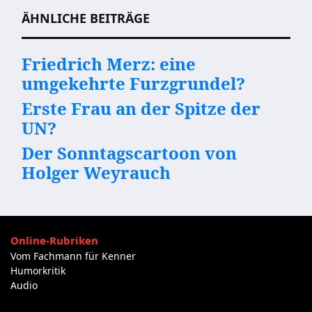
ÄHNLICHE BEITRÄGE
Friedrich Merz: eine
umgekehrte Furzgrundel?
Erste Frau an der Spitze der
UN?
Der Sonntagscartoon von
Holger Weyrauch
Online-Rubriken
Vom Fachmann für Kenner
Humorkritik
Audio