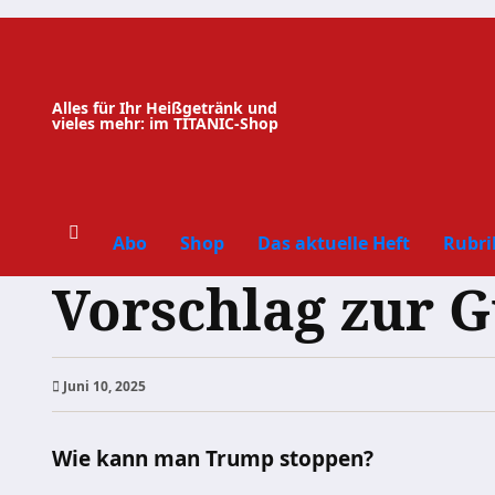
Zum
Inhalt
springen
Alles für Ihr Heißgetränk und
vieles mehr: im TITANIC-Shop
Abo
Shop
Das aktuelle Heft
Rubri
Vorschlag zur G
Juni 10, 2025
Wie kann man Trump stoppen?