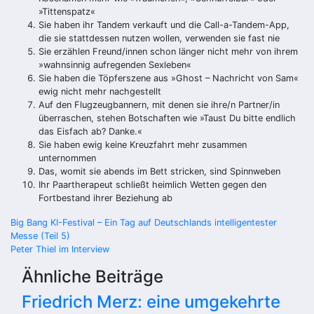
»Tittenspatz«
Sie haben ihr Tandem verkauft und die Call-a-Tandem-App,
die sie stattdessen nutzen wollen, verwenden sie fast nie
Sie erzählen Freund/innen schon länger nicht mehr von ihrem
»wahnsinnig aufregenden Sexleben«
Sie haben die Töpferszene aus »Ghost – Nachricht von Sam«
ewig nicht mehr nachgestellt
Auf den Flugzeugbannern, mit denen sie ihre/n Partner/in
überraschen, stehen Botschaften wie »Taust Du bitte endlich
das Eisfach ab? Danke.«
Sie haben ewig keine Kreuzfahrt mehr zusammen
unternommen
Das, womit sie abends im Bett stricken, sind Spinnweben
Ihr Paartherapeut schließt heimlich Wetten gegen den
Fortbestand ihrer Beziehung ab
Beitragsnavigation
Big Bang KI-Festival – Ein Tag auf Deutschlands intelligentester
Messe (Teil 5)
Peter Thiel im Interview
Ähnliche Beiträge
Friedrich Merz: eine umgekehrte