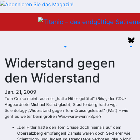
Zum
Inhalt
springen
Widerstand gegen
den Widerstand
Jan. 21, 2009
Tom Cruise meint, auch er „hätte Hitler getötet“ (
Bild
), der CDU-
Abgeordnete Michael Brand glaubt, Stauffenberg hätte wg.
Scientology „Widerstand gegen Tom Cruise geleistet“ (
Welt
) – wie
geht es weiter beim großen Was-wäre-wenn-Spiel?
„Der Hitler hätte den Tom Cruise doch niemals auf dem
Obersalzberg empfangen! Damals waren doch Sektierer wie
Scientology und Judentum strengstens verboten, glaub ich!“