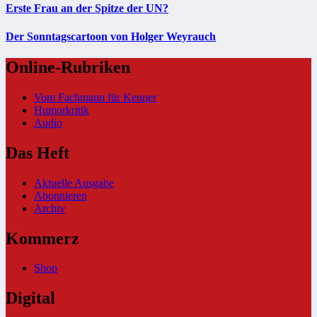
Erste Frau an der Spitze der UN?
Der Sonntagscartoon von Holger Weyrauch
Online-Rubriken
Vom Fachmann für Kenner
Humorkritik
Audio
Das Heft
Aktuelle Ausgabe
Abonnieren
Archiv
Kommerz
Shop
Digital