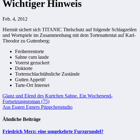
Wichtiger Hinweis
Feb. 4, 2012
Hiermit sichert sich TITANIC Titelschutz auf folgende Schlagzeilen
und Wortspiele im Zusammenhang mit dem Tortenattentat auf Karl-
Theodor zu Guttenberg:
Freiherrentorte
Sahne cum laude
Vorerst gezuckert
Doktorte
Tortenschlachtähnliche Zustände
Gutten Appetit!
Tarte-Ort Internet
Beitragsnavigation
Glanz und Elend des Kurtchen Sahne. Ein Wochenend-
Fortsetzungsroman (75)
Aus Eugen Egners Püppchenstudio
Ähnliche Beiträge
Friedrich Merz: eine umgekehrte Furzgrundel?