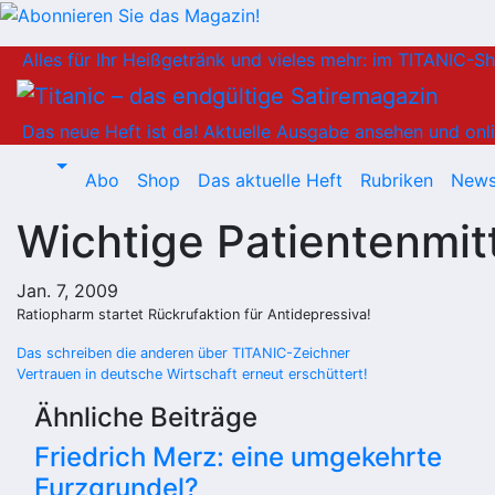
Zum
Alles für Ihr Heißgetränk und vieles mehr: im TITANIC-S
Inhalt
springen
Das neue Heft ist da!
Aktuelle Ausgabe ansehen und onli
Abo
Shop
Das aktuelle Heft
Rubriken
News
Wichtige Patientenmit
Jan. 7, 2009
Ratiopharm startet Rückrufaktion für Antidepressiva!
Beitragsnavigation
Das schreiben die anderen über TITANIC-Zeichner
Vertrauen in deutsche Wirtschaft erneut erschüttert!
Ähnliche Beiträge
Friedrich Merz: eine umgekehrte
Furzgrundel?