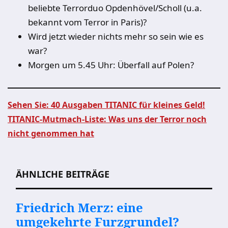
beliebte Terrorduo Opdenhövel/Scholl (u.a.
bekannt vom Terror in Paris)?
Wird jetzt wieder nichts mehr so sein wie es
war?
Morgen um 5.45 Uhr: Überfall auf Polen?
Sehen Sie: 40 Ausgaben TITANIC für kleines Geld!
TITANIC-Mutmach-Liste: Was uns der Terror noch
Beitragsnavigation
nicht genommen hat
ÄHNLICHE BEITRÄGE
Friedrich Merz: eine
umgekehrte Furzgrundel?