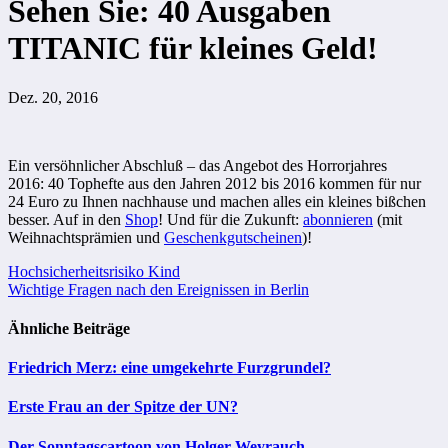
Sehen Sie: 40 Ausgaben
TITANIC für kleines Geld!
Dez. 20, 2016
Ein versöhnlicher Abschluß – das Angebot des Horrorjahres
2016: 40 Tophefte aus den Jahren 2012 bis 2016 kommen für nur
24 Euro zu Ihnen nachhause und machen alles ein kleines bißchen
besser. Auf in den
Shop
! Und für die Zukunft:
abonnieren
(mit
Weihnachtsprämien und
Geschenkgutscheinen
)!
Beitragsnavigation
Hochsicherheitsrisiko Kind
Wichtige Fragen nach den Ereignissen in Berlin
Ähnliche Beiträge
Friedrich Merz: eine umgekehrte Furzgrundel?
Erste Frau an der Spitze der UN?
Der Sonntagscartoon von Holger Weyrauch