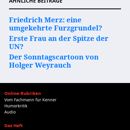
ÄHNLICHE BEITRÄGE
Friedrich Merz: eine
umgekehrte Furzgrundel?
Erste Frau an der Spitze der
UN?
Der Sonntagscartoon von
Holger Weyrauch
Online-Rubriken
Vom Fachmann für Kenner
Humorkritik
Audio
Das Heft