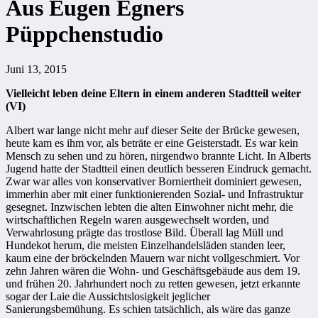
Aus Eugen Egners
Püppchenstudio
Juni 13, 2015
Vielleicht leben deine Eltern in einem anderen Stadtteil weiter
(VI)
Albert war lange nicht mehr auf dieser Seite der Brücke gewesen,
heute kam es ihm vor, als beträte er eine Geisterstadt. Es war kein
Mensch zu sehen und zu hören, nirgendwo brannte Licht. In Alberts
Jugend hatte der Stadtteil einen deutlich besseren Eindruck gemacht.
Zwar war alles von konservativer Borniertheit dominiert gewesen,
immerhin aber mit einer funktionierenden Sozial- und Infrastruktur
gesegnet. Inzwischen lebten die alten Einwohner nicht mehr, die
wirtschaftlichen Regeln waren ausgewechselt worden, und
Verwahrlosung prägte das trostlose Bild. Überall lag Müll und
Hundekot herum, die meisten Einzelhandelsläden standen leer,
kaum eine der bröckelnden Mauern war nicht vollgeschmiert. Vor
zehn Jahren wären die Wohn- und Geschäftsgebäude aus dem 19.
und frühen 20. Jahrhundert noch zu retten gewesen, jetzt erkannte
sogar der Laie die Aussichtslosigkeit jeglicher
Sanierungsbemühung. Es schien tatsächlich, als wäre das ganze