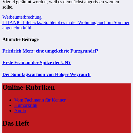
Viertel geräumt worden, weil es demnächst abgerissen werden
sollte.
Beitragsnavigation
Werbeunterbrechung
TITANIC Lifehacks: So bleibt es in der Wohnung auch im Sommer
angenehm kühl
Ähnliche Beiträge
Friedrich Merz: eine umgekehrte Furzgrundel?
Erste Frau an der Spitze der UN?
Der Sonntagscartoon von Holger Weyrauch
Online-Rubriken
Vom Fachmann für Kenner
Humorkritik
Audio
Das Heft