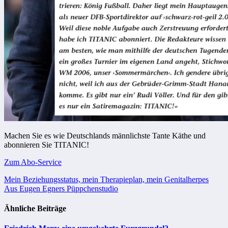
Machen Sie es wie Deutschlands männlichste Tante Käthe und
abonnieren Sie TITANIC!
Zum Abo-Service
Beitragsnavigation
Mein Beziehungsstatus, mein Therapieplan, mein Genitalherpes
Aus Eugen Egners Püppchenstudio
Ähnliche Beiträge