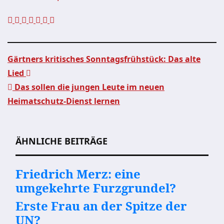
Gärtners kritisches Sonntagsfrühstück: Das alte
Lied
Beitragsnavigation
Das sollen die jungen Leute im neuen
Heimatschutz-Dienst lernen
ÄHNLICHE BEITRÄGE
Friedrich Merz: eine
umgekehrte Furzgrundel?
Erste Frau an der Spitze der
UN?