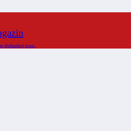
agazin
 Heftartikel lesen.