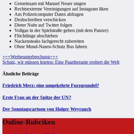
Gemeinsam mit Manuel Neuer singen
Rechtsextreme Vereinigungen auf Instagram liken
Am Polizeicomputer Daten abfragen
Drohschreiben verschicken
Dieter Nuhr auf Twitter folgen
Vollgas in der Spielstraße geben (mit dem Panzer)
Flüchtlinge abschieben
Nackensteaks fachgerecht zubereiten
Ohne Mund-Nasen-Schutz Bus fahren
Beitragsnavigation
+++Werbeunterbrechung+++
Schatz, wir müssen kneten: Eine Paartherapie erobert die Welt
Ähnliche Beiträge
Friedrich Merz: eine umgekehrte Furzgrundel?
Erste Frau an der Spitze der UN?
Der Sonntagscartoon von Holger Weyrauch
Online-Rubriken