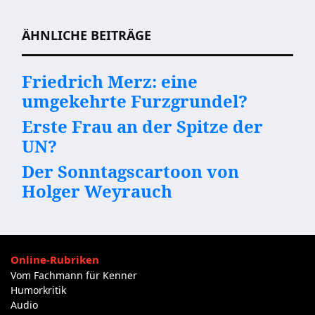
Beitragsnavigation
ÄHNLICHE BEITRÄGE
Friedrich Merz: eine
umgekehrte Furzgrundel?
Erste Frau an der Spitze der
UN?
Der Sonntagscartoon von
Holger Weyrauch
Online-Rubriken
Vom Fachmann für Kenner
Humorkritik
Audio