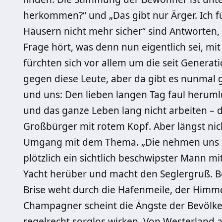
herkommen?“ und „Das gibt nur Ärger. Ich f
Häusern nicht mehr sicher“ sind Antworten, 
Frage hört, was denn nun eigentlich sei, mi
fürchten sich vor allem um die seit Generatio
gegen diese Leute, aber da gibt es nunmal 
und uns: Den lieben langen Tag faul heru
und das ganze Leben lang nicht arbeiten – da
Großbürger mit rotem Kopf. Aber längst nicht
Umgang mit dem Thema. „Die nehmen uns do
plötzlich ein sichtlich beschwipster Mann mi
Yacht herüber und macht den Seglergruß. Be
Brise weht durch die Hafenmeile, der Himmel
Champagner scheint die Ängste der Bevölker
regelrecht sorglos wirken. Von Westerland 