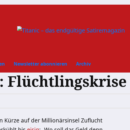
en
Newsletter abonnieren
Archiv
 Flüchtlingskrise 
in Kürze auf der Millionärsinsel Zuflucht
rkühlt bis
eisig
: „Wo soll das Geld denn