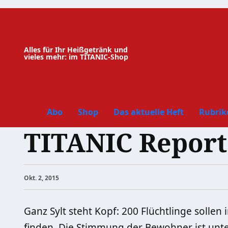
Zum
Inhalt
springen
Alles für Ihr Heißgetränk und
vieles mehr: im TITANIC-Shop
Abo
Shop
Das aktuelle Heft
Rubrik
TITANIC Report:
Okt. 2, 2015
Ganz Sylt steht Kopf: 200 Flüchtlinge sollen 
finden. Die Stimmung der Bewohner ist unte