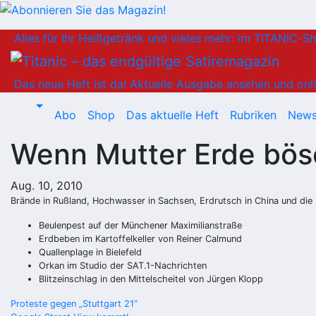
Zum
Alles für Ihr Heißgetränk und vieles mehr: im TITANIC-S
Inhalt
springen
Das neue Heft ist da!
Aktuelle Ausgabe ansehen und onli
Abo
Shop
Das aktuelle Heft
Rubriken
News
Wenn Mutter Erde bös
Aug. 10, 2010
Brände in Rußland, Hochwasser in Sachsen, Erdrutsch in China und die Fl
Beulenpest auf der Münchener Maximilianstraße
Erdbeben im Kartoffelkeller von Reiner Calmund
Quallenplage in Bielefeld
Orkan im Studio der SAT.1-Nachrichten
Blitzeinschlag in den Mittelscheitel von Jürgen Klopp
Beitragsnavigation
Proteste gegen „Stuttgart 21“