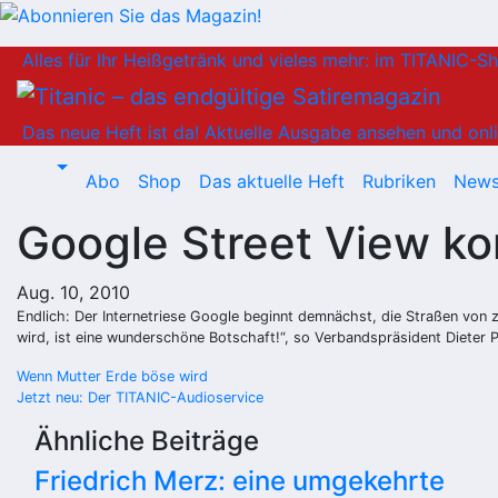
Zum
Alles für Ihr Heißgetränk und vieles mehr: im TITANIC-S
Inhalt
springen
Das neue Heft ist da!
Aktuelle Ausgabe ansehen und onli
Abo
Shop
Das aktuelle Heft
Rubriken
News
Google Street View k
Aug. 10, 2010
Endlich: Der Internetriese Google beginnt demnächst, die Straßen von 
wird, ist eine wunderschöne Botschaft!“, so Verbandspräsident Dieter P
Beitragsnavigation
Wenn Mutter Erde böse wird
Jetzt neu: Der TITANIC-Audioservice
Ähnliche Beiträge
Friedrich Merz: eine umgekehrte