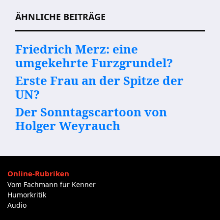
ÄHNLICHE BEITRÄGE
Friedrich Merz: eine
umgekehrte Furzgrundel?
Erste Frau an der Spitze der
UN?
Der Sonntagscartoon von
Holger Weyrauch
Online-Rubriken
Vom Fachmann für Kenner
Humorkritik
Audio