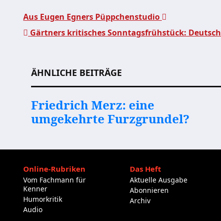
Aus Eugen Egners Püppchenstudio
Gärtners kritisches Sonntagsfrühstück: Deutsch
Beitragsnavigation
ÄHNLICHE BEITRÄGE
Friedrich Merz: eine
umgekehrte Furzgrundel?
Online-Rubriken
Das Heft
Vom Fachmann für
Aktuelle Ausgabe
Kenner
Abonnieren
Humorkritik
Archiv
Audio