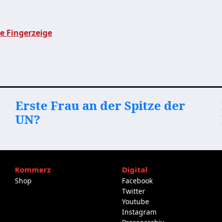
e Fingerzeige
Erste Frau an der Spitze der
UN?
Kommerz
Digital
Shop
Facebook
Twitter
Youtube
Instagram