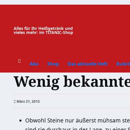
Zum
Inhalt
springen
Alles für Ihr Heißgetränk und
vieles mehr: im TITANIC-Shop
Abo
Shop
Das aktuelle Heft
Rubri
Wenig bekannte
März 21, 2015
Obwohl Steine nur äußerst mühsam stei
sind sie durchaus in der Lage, zu einer 