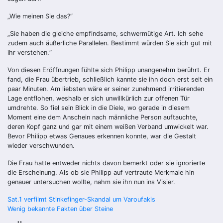
„Wie meinen Sie das?“
„Sie haben die gleiche empfindsame, schwermütige Art. Ich sehe
zudem auch äußerliche Parallelen. Bestimmt würden Sie sich gut mit
ihr verstehen.“
Von diesen Eröffnungen fühlte sich Philipp unangenehm berührt. Er
fand, die Frau übertrieb, schließlich kannte sie ihn doch erst seit ein
paar Minuten. Am liebsten wäre er seiner zunehmend irritierenden
Lage entflohen, weshalb er sich unwillkürlich zur offenen Tür
umdrehte. So fiel sein Blick in die Diele, wo gerade in diesem
Moment eine dem Anschein nach männliche Person auftauchte,
deren Kopf ganz und gar mit einem weißen Verband umwickelt war.
Bevor Philipp etwas Genaues erkennen konnte, war die Gestalt
wieder verschwunden.
Die Frau hatte entweder nichts davon bemerkt oder sie ignorierte
die Erscheinung. Als ob sie Philipp auf vertraute Merkmale hin
genauer untersuchen wollte, nahm sie ihn nun ins Visier.
Beitragsnavigation
Sat.1 verfilmt Stinkefinger-Skandal um Varoufakis
Wenig bekannte Fakten über Steine