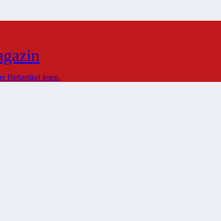
agazin
 Heftartikel lesen.