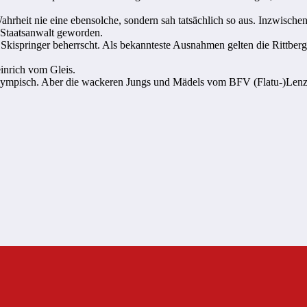
heit nie eine ebensolche, sondern sah tatsächlich so aus. Inzwischen i
r Staatsanwalt geworden.
in Skispringer beherrscht. Als bekannteste Ausnahmen gelten die Rittb
einrich vom Gleis.
 olympisch. Aber die wackeren Jungs und Mädels vom BFV (Flatu-)Len