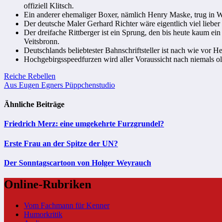
offiziell Klitsch.
Ein anderer ehemaliger Boxer, nämlich Henry Maske, trug in Wahr
Der deutsche Maler Gerhard Richter wäre eigentlich viel liebe
Der dreifache Rittberger ist ein Sprung, den bis heute kaum e
Veitsbronn.
Deutschlands beliebtester Bahnschriftsteller ist nach wie vor H
Hochgebirgsspeedfurzen wird aller Voraussicht nach niemals
Beitragsnavigation
Reiche Rebellen
Aus Eugen Egners Püppchenstudio
Ähnliche Beiträge
Friedrich Merz: eine umgekehrte Furzgrundel?
Erste Frau an der Spitze der UN?
Der Sonntagscartoon von Holger Weyrauch
Online-Rubriken
Vom Fachmann für Kenner
Humorkritik