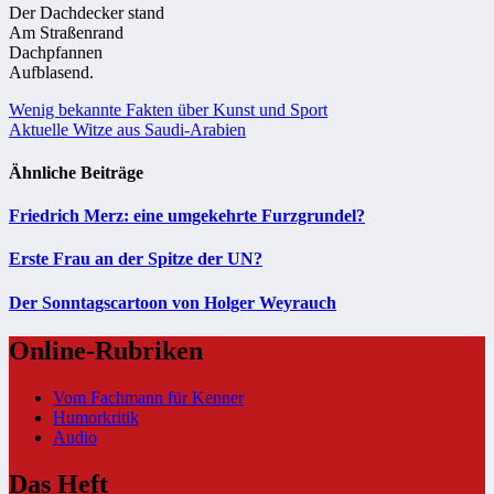
Der Dachdecker stand
Am Straßenrand
Dachpfannen
Aufblasend.
Beitragsnavigation
Wenig bekannte Fakten über Kunst und Sport
Aktuelle Witze aus Saudi-Arabien
Ähnliche Beiträge
Friedrich Merz: eine umgekehrte Furzgrundel?
Erste Frau an der Spitze der UN?
Der Sonntagscartoon von Holger Weyrauch
Online-Rubriken
Vom Fachmann für Kenner
Humorkritik
Audio
Das Heft