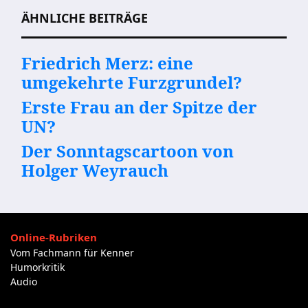
ÄHNLICHE BEITRÄGE
Friedrich Merz: eine
umgekehrte Furzgrundel?
Erste Frau an der Spitze der
UN?
Der Sonntagscartoon von
Holger Weyrauch
Online-Rubriken
Vom Fachmann für Kenner
Humorkritik
Audio