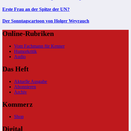
Erste Frau an der Spitze der UN?
Der Sonntagscartoon von Holger Weyrauch
Online-Rubriken
Vom Fachmann für Kenner
Humorkritik
Audio
Das Heft
Aktuelle Ausgabe
Abonnieren
Archiv
Kommerz
Shop
Digital