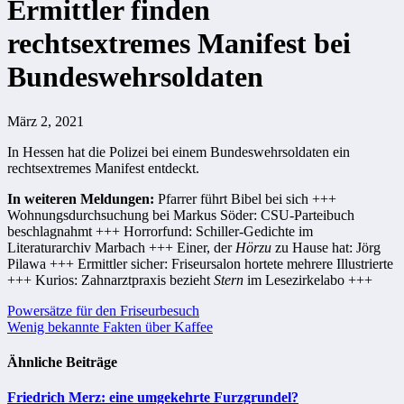
Ermittler finden
rechtsextremes Manifest bei
Bundeswehrsoldaten
März 2, 2021
In Hessen hat die Polizei bei einem Bundeswehrsoldaten ein
rechtsextremes Manifest entdeckt.
In weiteren Meldungen:
Pfarrer führt Bibel bei sich +++
Wohnungsdurchsuchung bei Markus Söder: CSU-Parteibuch
beschlagnahmt +++ Horrorfund: Schiller-Gedichte im
Literaturarchiv Marbach +++ Einer, der
Hörzu
zu Hause hat: Jörg
Pilawa +++ Ermittler sicher: Friseursalon hortete mehrere Illustrierte
+++ Kurios: Zahnarztpraxis bezieht
Stern
im Lesezirkelabo +++
Beitragsnavigation
Powersätze für den Friseurbesuch
Wenig bekannte Fakten über Kaffee
Ähnliche Beiträge
Friedrich Merz: eine umgekehrte Furzgrundel?