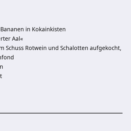
e Bananen in Kokainkisten
rter Aal«
em Schuss Rotwein und Schalotten aufgekocht,
enfond
en
t