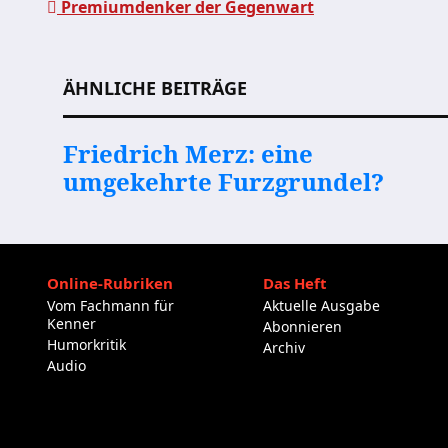
Premiumdenker der Gegenwart
Beitragsnavigation
ÄHNLICHE BEITRÄGE
Friedrich Merz: eine
umgekehrte Furzgrundel?
Online-Rubriken
Das Heft
Vom Fachmann für
Aktuelle Ausgabe
Kenner
Abonnieren
Humorkritik
Archiv
Audio