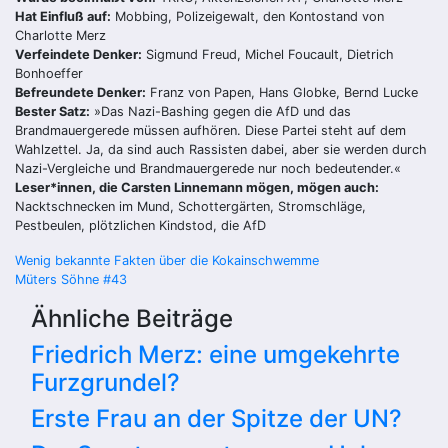
Hat Einfluß auf:
Mobbing, Polizeigewalt, den Kontostand von
Charlotte Merz
Verfeindete Denker:
Sigmund Freud, Michel Foucault, Dietrich
Bonhoeffer
Befreundete Denker:
Franz von Papen, Hans Globke, Bernd Lucke
Bester Satz:
»Das Nazi-Bashing gegen die AfD und das
Brandmauergerede müssen aufhören. Diese Partei steht auf dem
Wahlzettel. Ja, da sind auch Rassisten dabei, aber sie werden durch
Nazi-Vergleiche und Brandmauergerede nur noch bedeutender.«
Leser*innen, die Carsten Linnemann mögen, mögen auch:
Nacktschnecken im Mund, Schottergärten, Stromschläge,
Pestbeulen, plötzlichen Kindstod, die AfD
Beitragsnavigation
Wenig bekannte Fakten über die Kokainschwemme
Müters Söhne #43
Ähnliche Beiträge
Friedrich Merz: eine umgekehrte
Furzgrundel?
Erste Frau an der Spitze der UN?