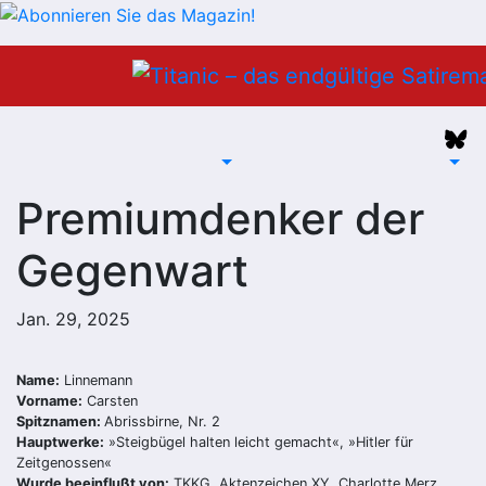
Zum
Inhalt
springen
Premiumdenker der
Gegenwart
Jan. 29, 2025
Name:
Linnemann
Vorname:
Carsten
Spitznamen:
Abrissbirne, Nr. 2
Hauptwerke:
»Steigbügel halten leicht gemacht«, »Hitler für
Zeitgenossen«
Wurde beeinflußt von:
TKKG, Aktenzeichen XY, Charlotte Merz