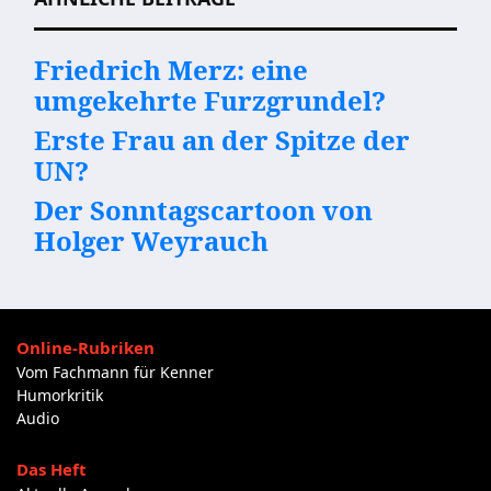
Friedrich Merz: eine
umgekehrte Furzgrundel?
Erste Frau an der Spitze der
UN?
Der Sonntagscartoon von
Holger Weyrauch
Online-Rubriken
Vom Fachmann für Kenner
Humorkritik
Audio
Das Heft