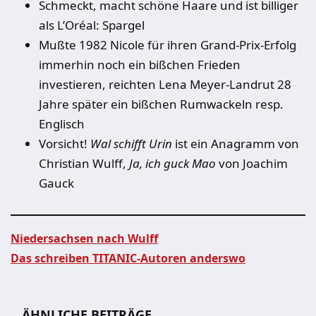
Schmeckt, macht schöne Haare und ist billiger
als L’Oréal: Spargel
Mußte 1982 Nicole für ihren Grand-Prix-Erfolg
immerhin noch ein bißchen Frieden
investieren, reichten Lena Meyer-Landrut 28
Jahre später ein bißchen Rumwackeln resp.
Englisch
Vorsicht!
Wal schifft Urin
ist ein Anagramm von
Christian Wulff,
Ja, ich guck Mao
von Joachim
Gauck
Niedersachsen nach Wulff
Das schreiben TITANIC-Autoren anderswo
Beitragsnavigation
ÄHNLICHE BEITRÄGE