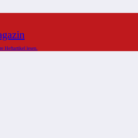
agazin
 Heftartikel lesen.