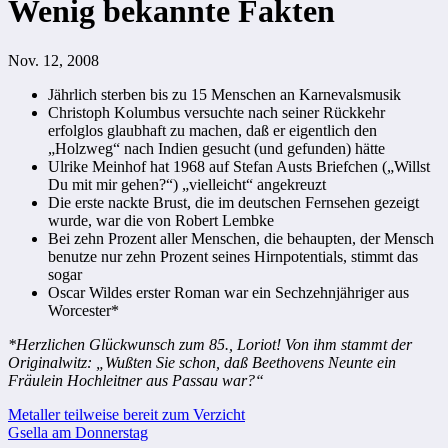
Wenig bekannte Fakten
Nov. 12, 2008
Jährlich sterben bis zu 15 Menschen an Karnevalsmusik
Christoph Kolumbus versuchte nach seiner Rückkehr
erfolglos glaubhaft zu machen, daß er eigentlich den
„Holzweg“ nach Indien gesucht (und gefunden) hätte
Ulrike Meinhof hat 1968 auf Stefan Austs Briefchen („Willst
Du mit mir gehen?“) „vielleicht“ angekreuzt
Die erste nackte Brust, die im deutschen Fernsehen gezeigt
wurde, war die von Robert Lembke
Bei zehn Prozent aller Menschen, die behaupten, der Mensch
benutze nur zehn Prozent seines Hirnpotentials, stimmt das
sogar
Oscar Wildes erster Roman war ein Sechzehnjähriger aus
Worcester*
*Herzlichen Glückwunsch zum 85., Loriot! Von ihm stammt der
Originalwitz: „Wußten Sie schon, daß Beethovens Neunte ein
Fräulein Hochleitner aus Passau war?“
Beitragsnavigation
Metaller teilweise bereit zum Verzicht
Gsella am Donnerstag