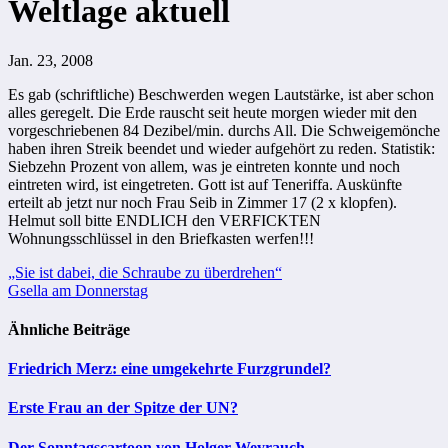
Weltlage aktuell
Jan. 23, 2008
Es gab (schriftliche) Beschwerden wegen Lautstärke, ist aber schon
alles geregelt. Die Erde rauscht seit heute morgen wieder mit den
vorgeschriebenen 84 Dezibel/min. durchs All. Die Schweigemönche
haben ihren Streik beendet und wieder aufgehört zu reden. Statistik:
Siebzehn Prozent von allem, was je eintreten konnte und noch
eintreten wird, ist eingetreten. Gott ist auf Teneriffa. Auskünfte
erteilt ab jetzt nur noch Frau Seib in Zimmer 17 (2 x klopfen).
Helmut soll bitte ENDLICH den VERFICKTEN
Wohnungsschlüssel in den Briefkasten werfen!!!
Beitragsnavigation
„Sie ist dabei, die Schraube zu überdrehen“
Gsella am Donnerstag
Ähnliche Beiträge
Friedrich Merz: eine umgekehrte Furzgrundel?
Erste Frau an der Spitze der UN?
Der Sonntagscartoon von Holger Weyrauch