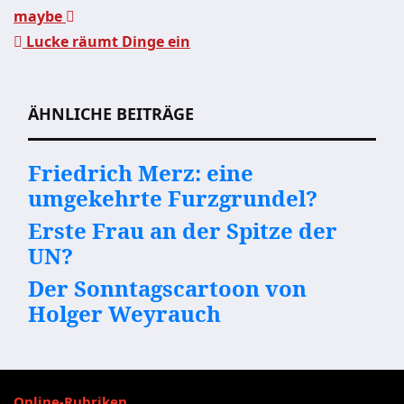
maybe
Beitragsnavigation
Lucke räumt Dinge ein
ÄHNLICHE BEITRÄGE
Friedrich Merz: eine
umgekehrte Furzgrundel?
Erste Frau an der Spitze der
UN?
Der Sonntagscartoon von
Holger Weyrauch
Online-Rubriken