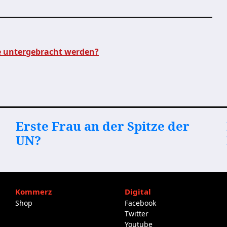
e untergebracht werden?
Erste Frau an der Spitze der
UN?
Kommerz
Digital
Shop
Facebook
Twitter
Youtube