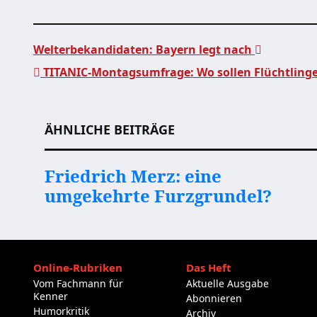
Welterbekandidaten: Bayern legt nach
TITANIC-Montagsumfrage: Wo sollen Flüchtling
Beitragsnavigation
ÄHNLICHE BEITRÄGE
Friedrich Merz: eine
umgekehrte Furzgrundel?
Online-Rubriken
Das Heft
Vom Fachmann für
Aktuelle Ausgabe
Kenner
Abonnieren
Humorkritik
Archiv