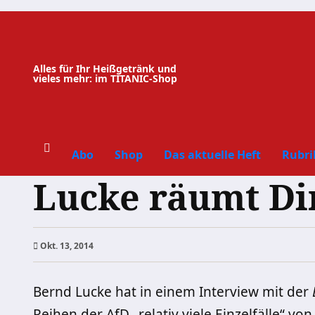
Zum
Inhalt
springen
Alles für Ihr Heißgetränk und
vieles mehr: im TITANIC-Shop
Abo
Shop
Das aktuelle Heft
Rubri
Lucke räumt Di
Okt. 13, 2014
Bernd Lucke hat in einem Interview mit der
Reihen der AfD „relativ viele Einzelfälle“ v