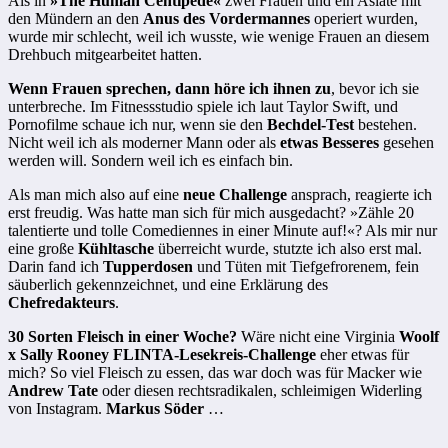
Als in
»The Human Centipede«
zwei Frauen und ein Asiate mit
den Mündern an den
Anus des Vordermannes
operiert wurden,
wurde mir schlecht, weil ich wusste, wie wenige Frauen an diesem
Drehbuch mitgearbeitet hatten.
Wenn Frauen sprechen, dann höre ich ihnen zu
, bevor ich sie
unterbreche. Im Fitnessstudio spiele ich laut Taylor Swift, und
Pornofilme schaue ich nur, wenn sie den
Bechdel-Test
bestehen.
Nicht weil ich als moderner Mann oder als
etwas Besseres
gesehen
werden will. Sondern weil ich es einfach bin.
Als man mich also auf eine
neue Challenge
ansprach, reagierte ich
erst freudig. Was hatte man sich für mich ausgedacht? »Zähle 20
talentierte und tolle Comediennes in einer Minute auf!«? Als mir nur
eine große
Kühltasche
überreicht wurde, stutzte ich also erst mal.
Darin fand ich
Tupperdosen
und Tüten mit Tiefgefrorenem, fein
säuberlich gekennzeichnet, und eine Erklärung des
Chefredakteurs
.
30 Sorten Fleisch in einer Woche?
Wäre nicht eine Virginia
Woolf
x Sally Rooney FLINTA-Lesekreis-Challenge
eher etwas für
mich? So viel Fleisch zu essen, das war doch was für Macker wie
Andrew Tate
oder diesen rechtsradikalen, schleimigen Widerling
von Instagram.
Markus Söder
…