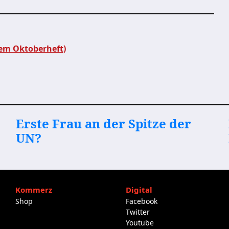
em Oktoberheft)
Erste Frau an der Spitze der
UN?
Kommerz
Digital
Shop
Facebook
Twitter
Youtube