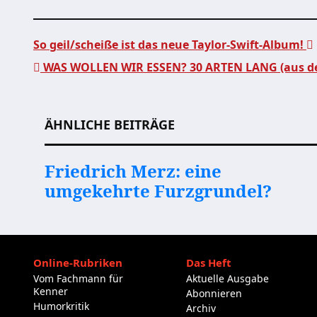
So geil/scheiße ist das neue Taylor-Swift-Album!
WAS WOLLEN WIR ESSEN? 30 ARTEN LANG (aus d
Beitragsnavigation
ÄHNLICHE BEITRÄGE
Friedrich Merz: eine
umgekehrte Furzgrundel?
Online-Rubriken
Das Heft
Vom Fachmann für
Aktuelle Ausgabe
Kenner
Abonnieren
Humorkritik
Archiv