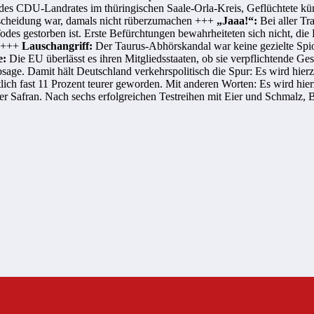
s CDU-Landrates im thüringischen Saale-Orla-Kreis, Geflüchtete künf
ntscheidung war, damals nicht rüberzumachen +++
„Jaaa!“:
Bei aller Tr
n Todes gestorben ist. Erste Befürchtungen bewahrheiteten sich nicht,
n +++
Lauschangriff:
Der Taurus-Abhörskandal war keine gezielte Spion
e:
Die EU überlässt es ihren Mitgliedsstaaten, ob sie verpflichtende Ge
Absage. Damit hält Deutschland verkehrspolitisch die Spur: Es wird hi
tlich fast 11 Prozent teurer geworden. Mit anderen Worten: Es wird hie
r Safran. Nach sechs erfolgreichen Testreihen mit Eier und Schmalz, B