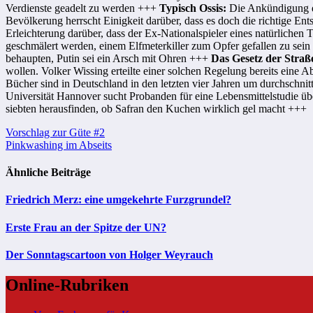
Verdienste geadelt zu werden +++
Typisch Ossis:
Die Ankündigung de
Bevölkerung herrscht Einigkeit darüber, dass es doch die richtige E
Erleichterung darüber, dass der Ex-Nationalspieler eines natürliche
geschmälert werden, einem Elfmeterkiller zum Opfer gefallen zu sei
behaupten, Putin sei ein Arsch mit Ohren +++
Das Gesetz der Straß
wollen. Volker Wissing erteilte einer solchen Regelung bereits eine 
Bücher sind in Deutschland in den letzten vier Jahren um durchschnit
Universität Hannover sucht Probanden für eine Lebensmittelstudie übe
siebten herausfinden, ob Safran den Kuchen wirklich gel macht +++
Beitragsnavigation
Vorschlag zur Güte #2
Pinkwashing im Abseits
Ähnliche Beiträge
Friedrich Merz: eine umgekehrte Furzgrundel?
Erste Frau an der Spitze der UN?
Der Sonntagscartoon von Holger Weyrauch
Online-Rubriken