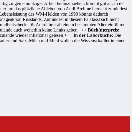
tig zu gemeinnütziger Arbeit heranzuziehen, kommt gut an. In der
auer um das plötzliche Ableben von Andi Brehme herrscht zumindest
 die Lebensleistung des WM-Helden von 1990 könnte dadurch
ageaktion Russlands. Zumindest in diesem Fall lässt sich nicht
sundheitschecks für Autofahrer ab einem bestimmten Alter einführen
erzulande auch weiterhin keine Limits geben +++
Büch(n)erpreis:
rzulande wieder inflationär gelesen +++
In der Laborküche:
Die
utter und Salz, Milch und Mehl wollen die Wissenschaftler in einer