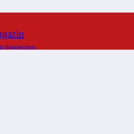
agazin
 Heftartikel lesen.