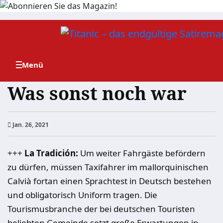
Zum
Inhalt
springen
Was sonst noch war
Jan. 26, 2021
+++
La Tradición:
Um weiter Fahrgäste befördern
zu dürfen, müssen Taxifahrer im mallorquinischen
Calvià fortan einen Sprachtest in Deutsch bestehen
und obligatorisch Uniform tragen. Die
Tourismusbranche der bei deutschen Touristen
beliebten Gemeinde setzt große Erwartungen in