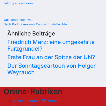
Jetzt gratis anhören!
Beitragsnavigation
Was sonst noch war
Nach Bodo Ramelows Candy-Crush-Beichte
Ähnliche Beiträge
Friedrich Merz: eine umgekehrte
Furzgrundel?
Erste Frau an der Spitze der UN?
Der Sonntagscartoon von Holger
Weyrauch
Online-Rubriken
Vom Fachmann für Kenner