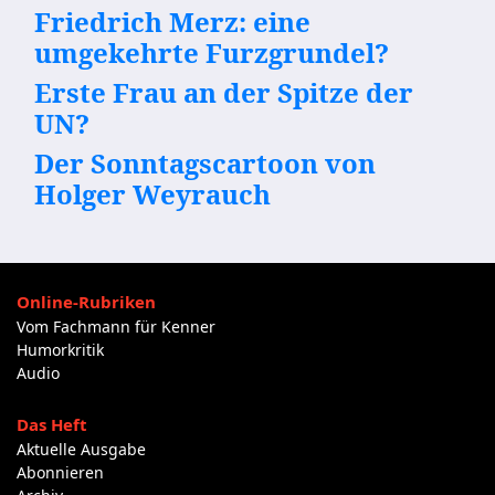
Friedrich Merz: eine
umgekehrte Furzgrundel?
Erste Frau an der Spitze der
UN?
Der Sonntagscartoon von
Holger Weyrauch
Online-Rubriken
Vom Fachmann für Kenner
Humorkritik
Audio
Das Heft
Aktuelle Ausgabe
Abonnieren