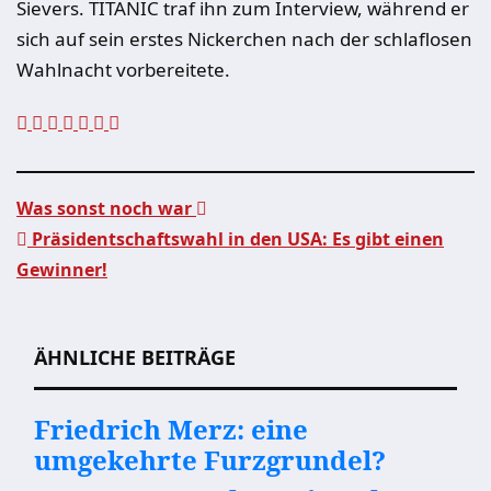
Sievers. TITANIC traf ihn zum Interview, während er
sich auf sein erstes Nickerchen nach der schlaflosen
Wahlnacht vorbereitete.
Was sonst noch war
Präsidentschaftswahl in den USA: Es gibt einen
Beitragsnavigation
Gewinner!
ÄHNLICHE BEITRÄGE
Friedrich Merz: eine
umgekehrte Furzgrundel?