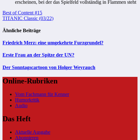
erscheinen, bei der das Spielfeld vollständig in Flammen steht
Beitragsnavigation
Best of Content #15
TITANIC Classic (03/22)
Ähnliche Beiträge
Friedrich Merz: eine umgekehrte Furzgrundel?
Erste Frau an der Spitze der UN?
Der Sonntagscartoon von Holger Weyrauch
Online-Rubriken
Vom Fachmann für Kenner
Humorkritik
Audio
Das Heft
Aktuelle Ausgabe
Abonnieren