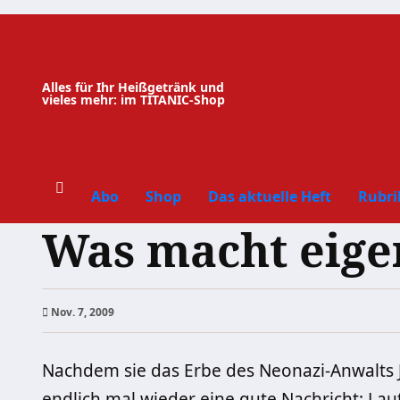
Zum
Inhalt
springen
Alles für Ihr Heißgetränk und
vieles mehr: im TITANIC-Shop
Abo
Shop
Das aktuelle Heft
Rubri
Was macht eige
Nov. 7, 2009
Nachdem sie das Erbe des Neonazi-Anwalts 
endlich mal wieder eine gute Nachricht: La