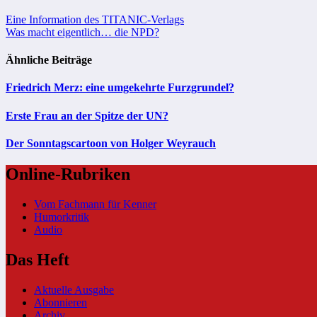
Beitragsnavigation
Eine Information des TITANIC-Verlags
Was macht eigentlich… die NPD?
Ähnliche Beiträge
Friedrich Merz: eine umgekehrte Furzgrundel?
Erste Frau an der Spitze der UN?
Der Sonntagscartoon von Holger Weyrauch
Online-Rubriken
Vom Fachmann für Kenner
Humorkritik
Audio
Das Heft
Aktuelle Ausgabe
Abonnieren
Archiv