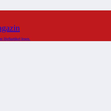
agazin
 Heftartikel lesen.