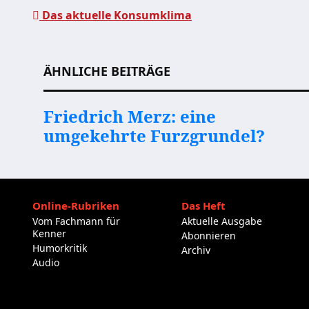
Das aktuelle Konsumklima
Beitragsnavigation
ÄHNLICHE BEITRÄGE
Friedrich Merz: eine
umgekehrte Furzgrundel?
Online-Rubriken
Das Heft
Vom Fachmann für
Aktuelle Ausgabe
Kenner
Abonnieren
Humorkritik
Archiv
Audio