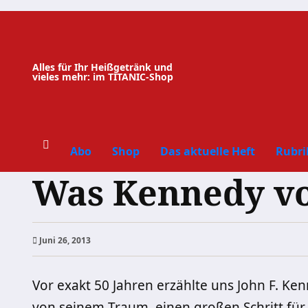
Zum
Inhalt
springen
Alles für Ihr Heißgetränk und
vieles mehr: im TITANIC-Shop
Abo
Shop
Das aktuelle Heft
Rubri
Was Kennedy vor
Juni 26, 2013
Vor exakt 50 Jahren erzählte uns John F. Ke
von seinem Traum, einen großen Schritt fü