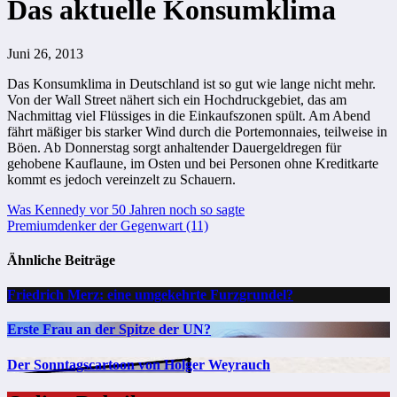
Das aktuelle Konsumklima
Juni 26, 2013
Das Konsumklima in Deutschland ist so gut wie lange nicht mehr.
Von der Wall Street nähert sich ein Hochdruckgebiet, das am
Nachmittag viel Flüssiges in die Einkaufszonen spült. Am Abend
fährt mäßiger bis starker Wind durch die Portemonnaies, teilweise in
Böen. Ab Donnerstag sorgt anhaltender Dauergeldregen für
gehobene Kauflaune, im Osten und bei Personen ohne Kreditkarte
kommt es jedoch vereinzelt zu Schauern.
Beitragsnavigation
Was Kennedy vor 50 Jahren noch so sagte
Premiumdenker der Gegenwart (11)
Ähnliche Beiträge
Friedrich Merz: eine umgekehrte Furzgrundel?
Erste Frau an der Spitze der UN?
Der Sonntagscartoon von Holger Weyrauch